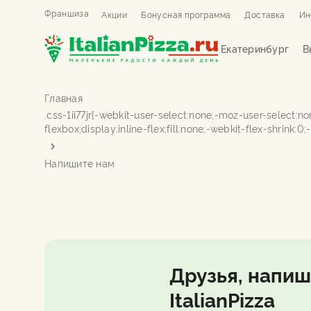
Франшиза
Акции
Бонусная программа
Доставка
Ин
Екатеринбург
В
Главная
Напишите нам
Друзья, напиш
ItalianPizza